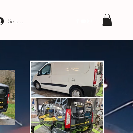
Se connecter
on des cuirs
Plus
clean.covering@gmail.com