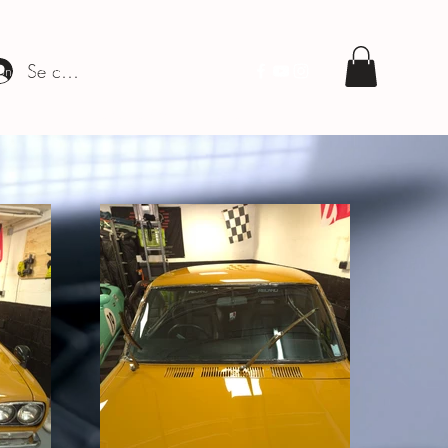
Se connecter
on des cuirs
Plus
clean.covering@gmail.com